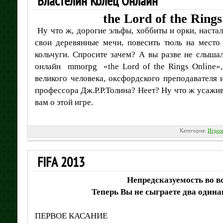
Властелин Колец Онлайн
the
Lord
of
the
Rings
Ну что ж, дорогие эльфы, хоббиты и орки, наста
свои деревянные мечи, повесить тюль на место
кольчуги. Спросите зачем? А вы разве не слыша
онлайн mmorpg «the Lord of the Rings Online»,
великого человека, оксфордского преподавателя 
профессора Дж.Р.Р.Толина? Неет? Ну что ж усажив
вам о этой игре.
Категория:
Игром
FIFA 2013
Непредсказуемость во в
Теперь Вы не сыграете два один
ПЕРВОЕ КАСАНИЕ