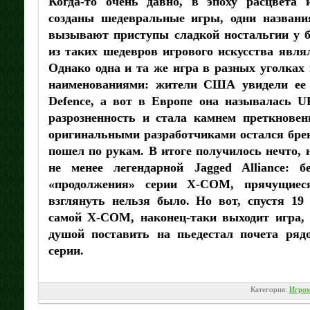
Когда-то очень давно, в эпоху расцвета 
созданы шедевральные игры, одни названи
вызывают приступы сладкой ностальгии у 
из таких шедевров игрового искусства явля
Однако одна и та же игра в разных уголка
наименованиями: жители США увидели ее
Defence, а вот в Европе она называлась 
разрозненность и стала камнем преткновен
оригинальными разработчиками остался бре
пошел по рукам. В итоге получилось нечто,
не менее легендарной Jagged Alliance: 
«продолжения» серии X-COM, прячущиес
взглянуть нельзя было. Но вот, спустя 19
самой X-COM, наконец-таки выходит игра,
душой поставить на пьедестал почета ря
серии.
Категория:
Игром