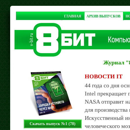
ГЛАВНАЯ
АРХИВ ВЫПУСКОВ
Н
Журнал "
НОВОСТИ IT
44 года со дня осно
Intel прекращает п
NASA отправит н
для производства ки
Искусственный ин
Скачать выпуск №1 (78)
человеческого мозг